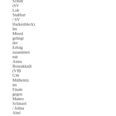
Schütt
(SV
Lok
Staßfurt
/ SV
Harkenbleck).
Im
Mixed
gelingt
der
Erfolg
zusammen
mit
Amra
Bourakkadi
(VfB
GW
Mülheim)
im
Finale
gegen
Matteo
Schinzel
/ Jolina
Abel