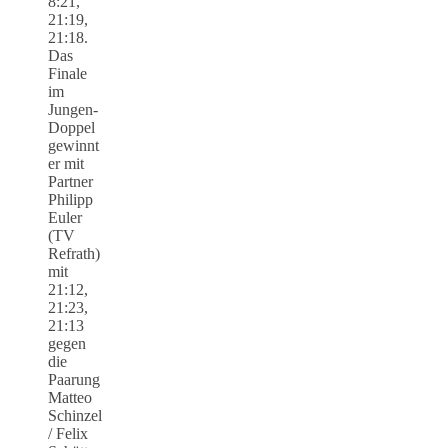
8:21,
21:19,
21:18.
Das
Finale
im
Jungen-
Doppel
gewinnt
er mit
Partner
Philipp
Euler
(TV
Refrath)
mit
21:12,
21:23,
21:13
gegen
die
Paarung
Matteo
Schinzel
/ Felix