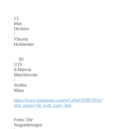
13.
Max
Deckers
/
Vincent
Hofmeister
JD
U19
9.Malwin
Marchlewski
/
Steffen
Maus
https://www.instagram.com/p/CaNeQD9D3Fm/?
utm_source=ig_web_copy_link
Fotos: Die
Siegerehrungen