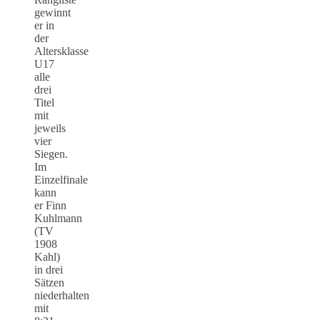
gewinnt
er in
der
Altersklasse
U17
alle
drei
Titel
mit
jeweils
vier
Siegen.
Im
Einzelfinale
kann
er Finn
Kuhlmann
(TV
1908
Kahl)
in drei
Sätzen
niederhalten
mit