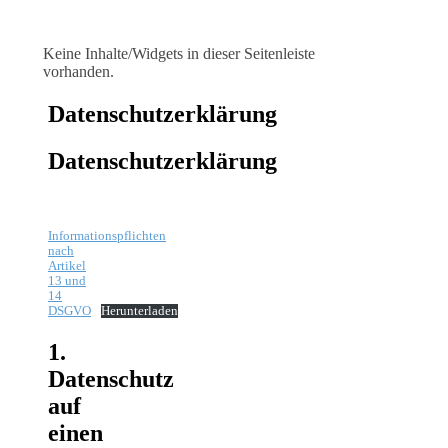
Keine Inhalte/Widgets in dieser Seitenleiste
vorhanden.
Datenschutzerklärung
Datenschutzerklärung
…
Informationspflichten
nach
Artikel
13 und
14
DSGVO
Herunterladen
1.
Datenschutz
auf
einen