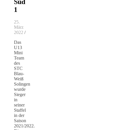
Süd
1
25.
März
2022
/
Das
U13
Mini
Team
des
STC
Blau-
Weiß
Solingen
wurde
Sieger
in
seiner
Staffel
in der
Saison
2021/2022.