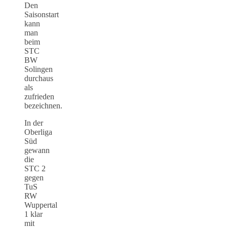
Den
Saisonstart
kann
man
beim
STC
BW
Solingen
durchaus
als
zufrieden
bezeichnen.
In der
Oberliga
Süd
gewann
die
STC 2
gegen
TuS
RW
Wuppertal
1 klar
mit