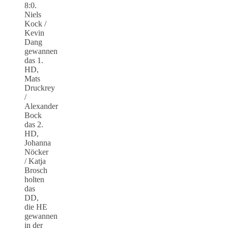
8:0.
Niels
Kock /
Kevin
Dang
gewannen
das 1.
HD,
Mats
Druckrey
/
Alexander
Bock
das 2.
HD,
Johanna
Nöcker
/ Katja
Brosch
holten
das
DD,
die HE
gewannen
in der