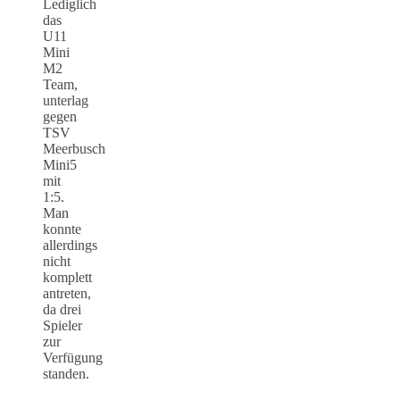
Lediglich
das
U11
Mini
M2
Team,
unterlag
gegen
TSV
Meerbusch
Mini5
mit
1:5.
Man
konnte
allerdings
nicht
komplett
antreten,
da drei
Spieler
zur
Verfügung
standen.