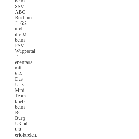
beim
SSV
ABG
Bochum
J1 6:2
und
die J2
beim
PSV
Wuppertal
J1
ebenfalls
mit
6:2.
Das
U13
Mini
Team
blieb
beim
BC
Burg
U3 mit
6:0
erfolgreich.