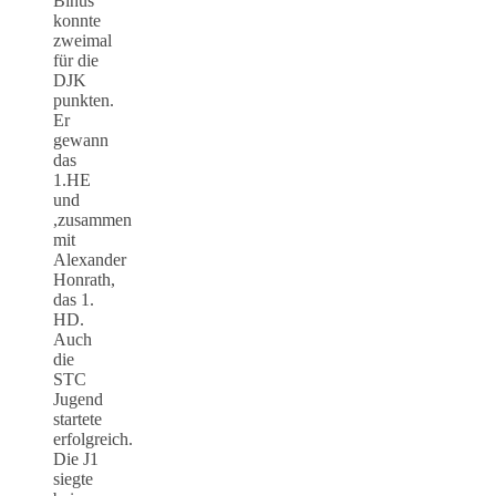
Binus
konnte
zweimal
für die
DJK
punkten.
Er
gewann
das
1.HE
und
,zusammen
mit
Alexander
Honrath,
das 1.
HD.
Auch
die
STC
Jugend
startete
erfolgreich.
Die J1
siegte