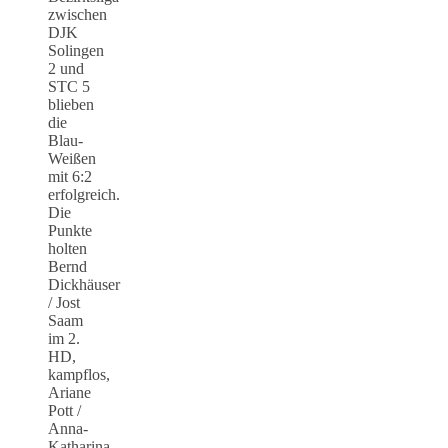
zwischen
DJK
Solingen
2 und
STC 5
blieben
die
Blau-
Weißen
mit 6:2
erfolgreich.
Die
Punkte
holten
Bernd
Dickhäuser
/ Jost
Saam
im 2.
HD,
kampflos,
Ariane
Pott /
Anna-
Katharina