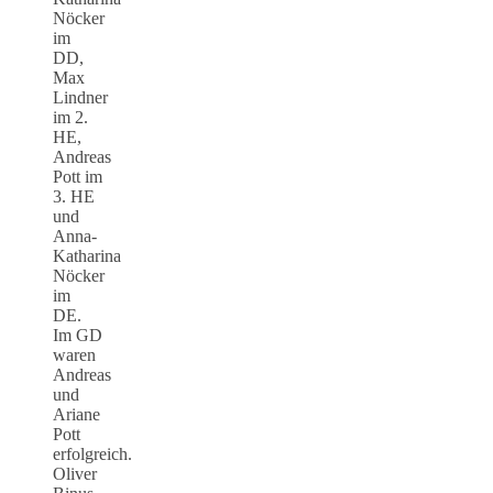
Nöcker
im
DD,
Max
Lindner
im 2.
HE,
Andreas
Pott im
3. HE
und
Anna-
Katharina
Nöcker
im
DE.
Im GD
waren
Andreas
und
Ariane
Pott
erfolgreich.
Oliver