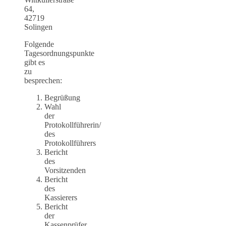
64,
42719
Solingen
Folgende
Tagesordnungspunkte
gibt es
zu
besprechen:
Begrüßung
Wahl
der
Protokollführerin/
des
Protokollführers
Bericht
des
Vorsitzenden
Bericht
des
Kassierers
Bericht
der
Kassenprüfer