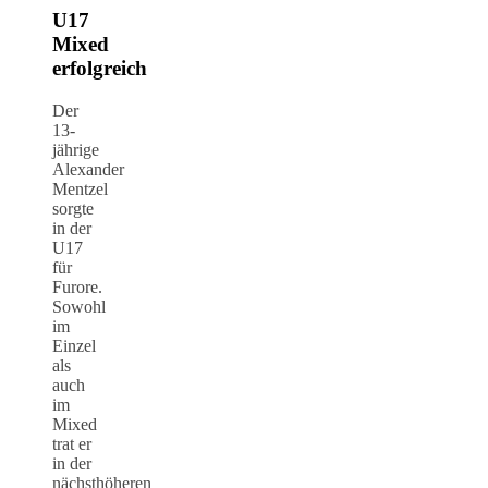
U17
Mixed
erfolgreich
Der
13-
jährige
Alexander
Mentzel
sorgte
in der
U17
für
Furore.
Sowohl
im
Einzel
als
auch
im
Mixed
trat er
in der
nächsthöheren