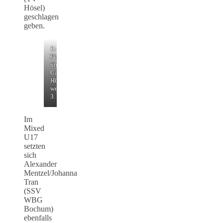
Hösel)
geschlagen
geben.
1.
1.
Pia
Platz
Platz
Gansen
für
für
und
Alexander
Amelie
Carla
Mentzel/Johanna
Kluk
Höhmann
Tran
werden
3.
Im
Mixed
U17
setzten
sich
Alexander
Mentzel/Johanna
Tran
(SSV
WBG
Bochum)
ebenfalls