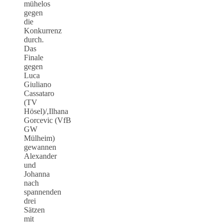
mühelos
gegen
die
Konkurrenz
durch.
Das
Finale
gegen
Luca
Giuliano
Cassataro
(TV
Hösel)/,Ilhana
Gorcevic (VfB
GW
Mülheim)
gewannen
Alexander
und
Johanna
nach
spannenden
drei
Sätzen
mit