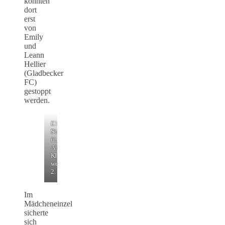
konnten
dort
erst
von
Emily
und
Leann
Hellier
(Gladbecker
FC)
gestoppt
werden.
2.
Christina
Platz
Schäfer
für
und
Alexander
Amelie
Mentzel
Kluk
werden
2.
Im
Mädcheneinzel
sicherte
sich