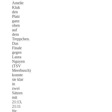
Amelie
Kluk
den
Platz
ganz
oben
auf
dem
Treppchen.
Das
Finale
gegen
Laura
Nguyen
(TSV
Meerbusch)
konnte
sie klar
in
zwei
Sätzen
mit
21:13,
21:11
für