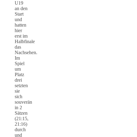
U19
an den
Start
und
hatten
hier
erst im
Halbfinale
das
Nachsehen.
Im
Spiel
um
Platz
drei
setzten
sie
sich
souverän
in 2
Sätzen
(21:15,
21:16)
durch
und