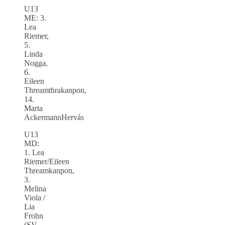
U13
ME: 3.
Lea
Riemer,
5.
Linda
Nogga,
6.
Eileen
Threamthrakanpon,
14.
Marta
AckermannHervás
U13
MD:
1. Lea
Riemer/Eileen
Threamkanpon,
3.
Melina
Viola /
Lia
Frohn
(SV