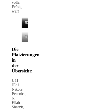
voller
Erfolg
war!
MEU11
MEU13
MXU13
JEU11
MDU13
JDU11
MDU19
JDU19
MXU19
JDU11
Die
Platzierungen
in
der
Übersicht:
U11
JE: 1.
Nikolaj
Pecenica,
6.
Eliah
Sharvit,