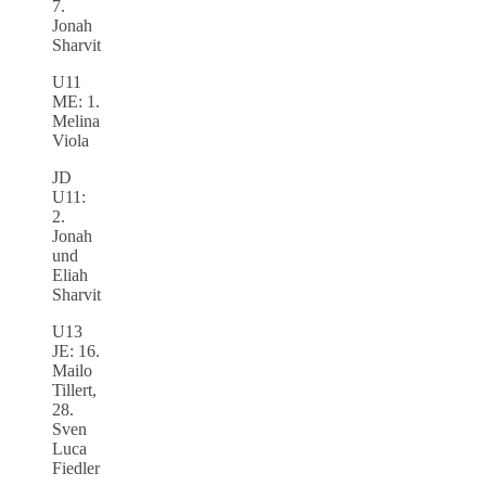
7.
Jonah
Sharvit
U11
ME: 1.
Melina
Viola
JD
U11:
2.
Jonah
und
Eliah
Sharvit
U13
JE: 16.
Mailo
Tillert,
28.
Sven
Luca
Fiedler