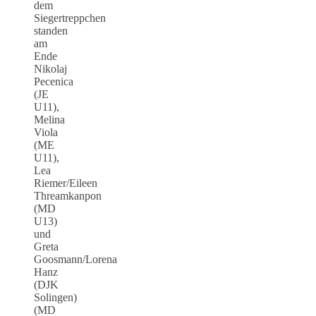
dem
Siegertreppchen
standen
am
Ende
Nikolaj
Pecenica
(JE
U11),
Melina
Viola
(ME
U11),
Lea
Riemer/Eileen
Threamkanpon
(MD
U13)
und
Greta
Goosmann/Lorena
Hanz
(DJK
Solingen)
(MD