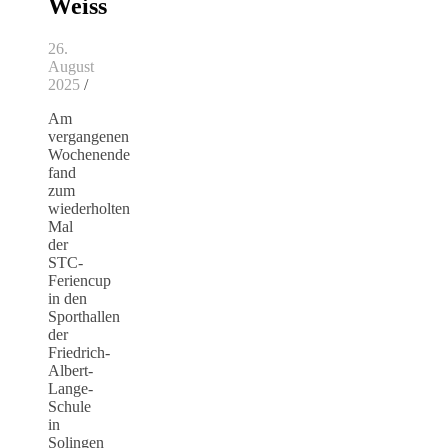
Weiss
26.
August
2025
/
Am
vergangenen
Wochenende
fand
zum
wiederholten
Mal
der
STC-
Feriencup
in den
Sporthallen
der
Friedrich-
Albert-
Lange-
Schule
in
Solingen