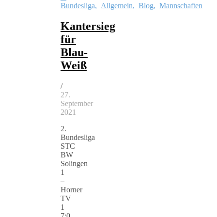
Bundesliga
,
Allgemein
,
Blog
,
Mannschaften
Kantersieg
für
Blau-
Weiß
/
27.
September
2021
2.
Bundesliga
STC
BW
Solingen
1
–
Horner
TV
1
7:0