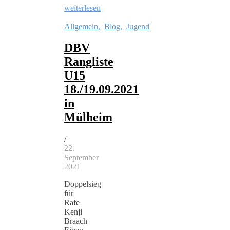
weiterlesen
Allgemein
,
Blog
,
Jugend
DBV
Rangliste
U15
18./19.09.2021
in
Mülheim
/
22.
September
2021
Doppelsieg
für
Rafe
Kenji
Braach