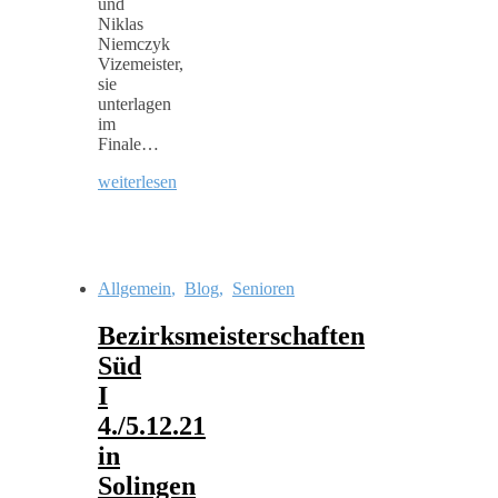
und
Niklas
Niemczyk
Vizemeister,
sie
unterlagen
im
Finale…
weiterlesen
Allgemein
,
Blog
,
Senioren
Bezirksmeisterschaften
Süd
I
4./5.12.21
in
Solingen