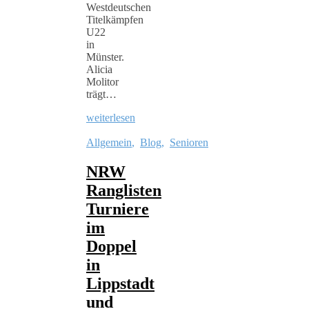
Westdeutschen
Titelkämpfen
U22
in
Münster.
Alicia
Molitor
trägt…
weiterlesen
Allgemein
,
Blog
,
Senioren
NRW
Ranglisten
Turniere
im
Doppel
in
Lippstadt
und