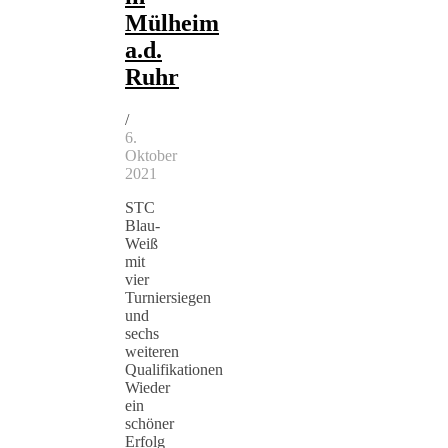
Mülheim
a.d.
Ruhr
/
6.
Oktober
2021
STC
Blau-
Weiß
mit
vier
Turniersiegen
und
sechs
weiteren
Qualifikationen
Wieder
ein
schöner
Erfolg