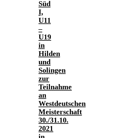
Süd
I,
U11
–
U19
in
Hilden
und
Solingen
zur
Teilnahme
an
Westdeutschen
Meisterschaft
30./31.10.
2021
in