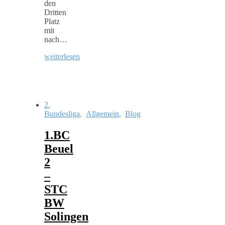
den
Dritten
Platz
mit
nach…
weiterlesen
2.
Bundesliga
,
Allgemein
,
Blog
1.BC
Beuel
2
–
STC
BW
Solingen