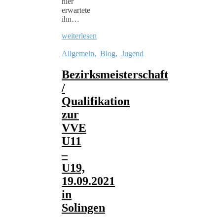
hier
erwartete
ihn…
weiterlesen
Allgemein
,
Blog
,
Jugend
Bezirksmeisterschaft
/
Qualifikation
zur
VVE
U11
–
U19,
19.09.2021
in
Solingen