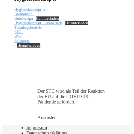
Hygienekonzept_2.-
Badminton-
Bundesliga
Herunterladen
Hygienekonzept_Ligabetrieb
Herunterladen
Trainingsbetrieb-
STC-
BW-
Solingen-
Herunterladen
Der STC wird als Teil der Reaktion
der EU auf die COVID-19-
Pandemie gefördert.
Ausrüster
Impressum
Datenschutzerklärung