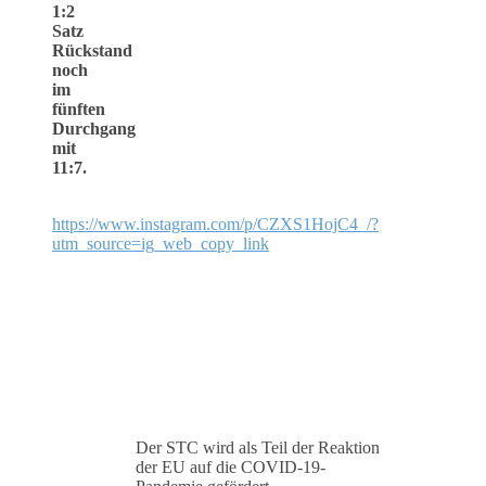
1:2
Satz
Rückstand
noch
im
fünften
Durchgang
mit
11:7.
https://www.instagram.com/p/CZXS1HojC4_/?
utm_source=ig_web_copy_link
Der STC wird als Teil der Reaktion
der EU auf die COVID-19-