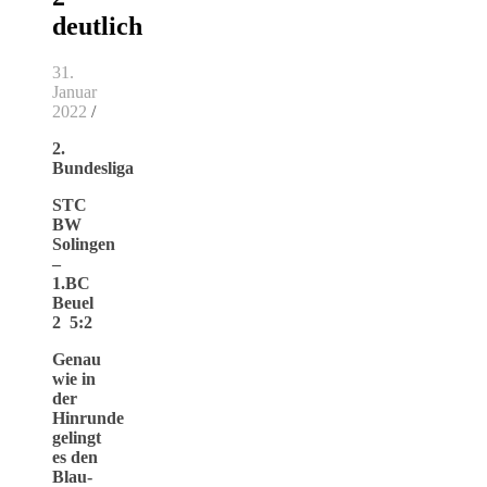
deutlich
31.
Januar
2022
/
2.
Bundesliga
STC
BW
Solingen
–
1.BC
Beuel
2 5:2
Genau
wie in
der
Hinrunde
gelingt
es den
Blau-