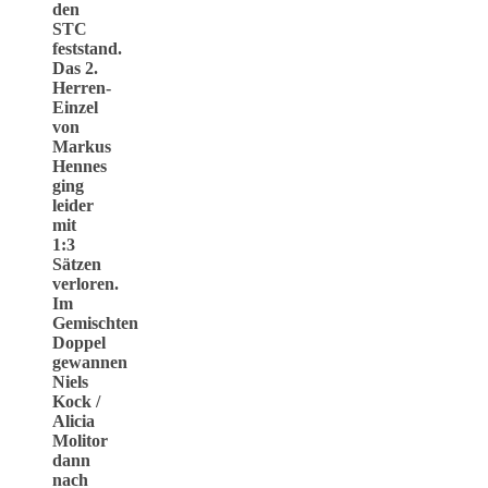
den
STC
feststand.
Das 2.
Herren-
Einzel
von
Markus
Hennes
ging
leider
mit
1:3
Sätzen
verloren.
Im
Gemischten
Doppel
gewannen
Niels
Kock /
Alicia
Molitor
dann
nach