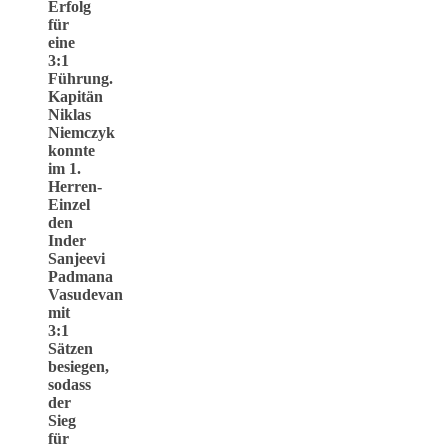
Erfolg
für
eine
3:1
Führung.
Kapitän
Niklas
Niemczyk
konnte
im 1.
Herren-
Einzel
den
Inder
Sanjeevi
Padmana
Vasudevan
mit
3:1
Sätzen
besiegen,
sodass
der
Sieg
für