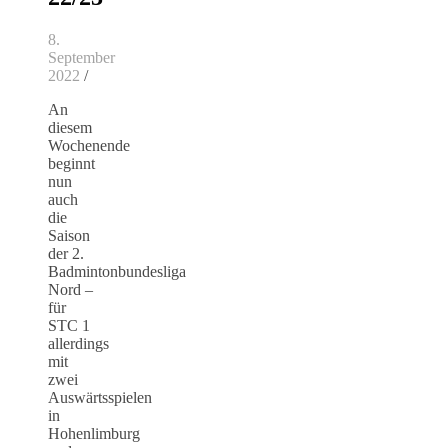
8.
September
2022
/
An
diesem
Wochenende
beginnt
nun
auch
die
Saison
der 2.
Badmintonbundesliga
Nord –
für
STC 1
allerdings
mit
zwei
Auswärtsspielen
in
Hohenlimburg