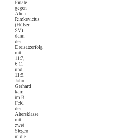
Finale
gegen
Alina
Rimkevicius
(Hülser
SV)
dann
der
Dreisatzerfolg
mit
11:7,
6:11
und
11:5.
John
Gerhard
kam
im B-
Feld
der
Altersklasse
mit
zwei
Siegen
in die