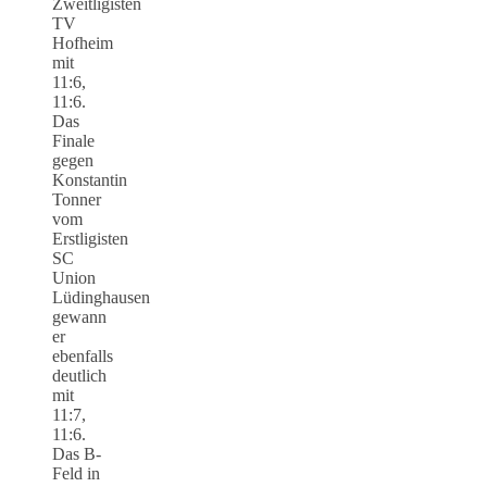
Zweitligisten
TV
Hofheim
mit
11:6,
11:6.
Das
Finale
gegen
Konstantin
Tonner
vom
Erstligisten
SC
Union
Lüdinghausen
gewann
er
ebenfalls
deutlich
mit
11:7,
11:6.
Das B-
Feld in