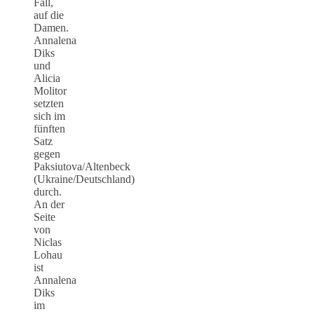
Fall,
auf die
Damen.
Annalena
Diks
und
Alicia
Molitor
setzten
sich im
fünften
Satz
gegen
Paksiutova/Altenbeck
(Ukraine/Deutschland)
durch.
An der
Seite
von
Niclas
Lohau
ist
Annalena
Diks
im