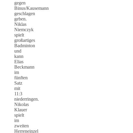
gegen
Binus/Kausemann
geschlagen
geben.
Niklas
Niemczyk
spielt
großartiges
Badminton
und
kann
Elias
Beckmann
im
fünften
Satz
mit
11:3
niederringen.
Nikolas
Klauer
spielt
im
zweiten
Herreneinzel