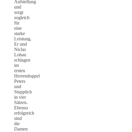
Aufstellung
und
sorgt
sogleich
für
eine
starke
Leistung.
Er und
Niclas
Lohau
schlagen
im
ersten
Herrendoppel
Peters
und
Stupplich
in vier
Sätzen.
Ebenso
erfolgreich
sind
die
Damen