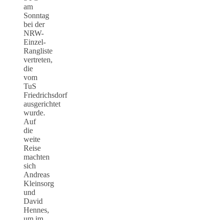
am
Sonntag
bei der
NRW-
Einzel-
Rangliste
vertreten,
die
vom
TuS
Friedrichsdorf
ausgerichtet
wurde.
Auf
die
weite
Reise
machten
sich
Andreas
Kleinsorg
und
David
Hennes,
um im