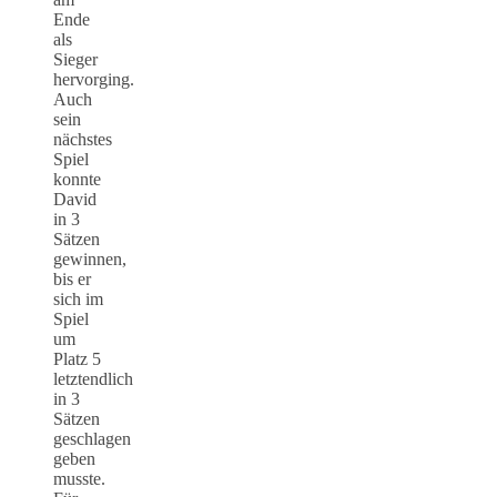
Ende
als
Sieger
hervorging.
Auch
sein
nächstes
Spiel
konnte
David
in 3
Sätzen
gewinnen,
bis er
sich im
Spiel
um
Platz 5
letztendlich
in 3
Sätzen
geschlagen
geben
musste.