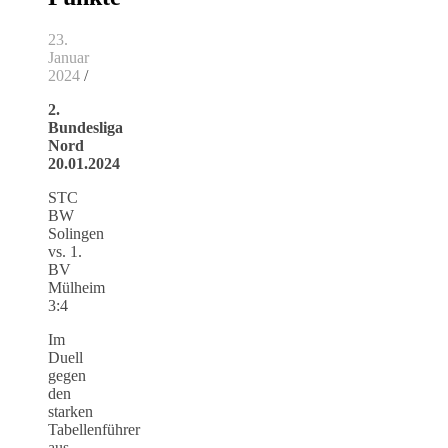
23.
Januar
2024
/
2.
Bundesliga
Nord
20.01.2024
STC
BW
Solingen
vs. 1.
BV
Mülheim
3:4
Im
Duell
gegen
den
starken
Tabellenführer
aus