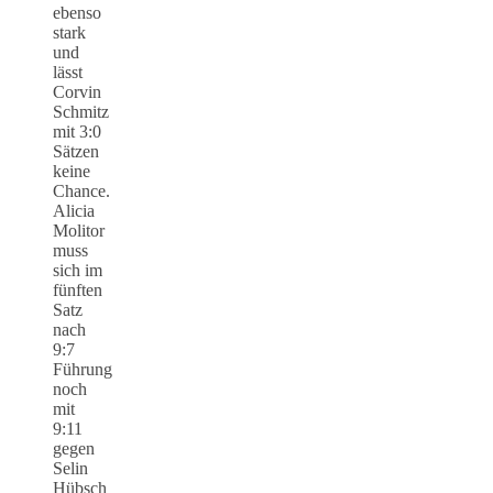
ebenso
stark
und
lässt
Corvin
Schmitz
mit 3:0
Sätzen
keine
Chance.
Alicia
Molitor
muss
sich im
fünften
Satz
nach
9:7
Führung
noch
mit
9:11
gegen
Selin
Hübsch