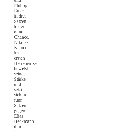
und
Philipp
Euler
in drei
Sätzen
leider
ohne
Chance.
Nikolas
Klauer
im
ersten
Herreneinzel
beweist
seine
Stärke
und
setzt
sich in
fünf
Sätzen
gegen
Elias
Beckmann
durch.