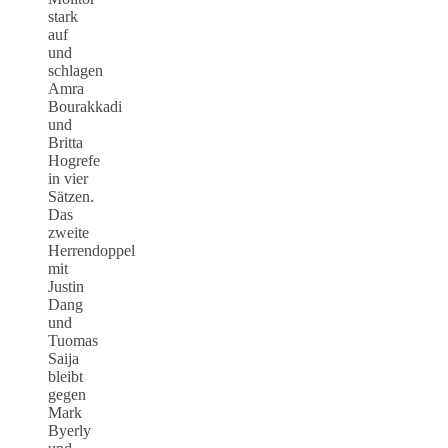
stark
auf
und
schlagen
Amra
Bourakkadi
und
Britta
Hogrefe
in vier
Sätzen.
Das
zweite
Herrendoppel
mit
Justin
Dang
und
Tuomas
Saija
bleibt
gegen
Mark
Byerly