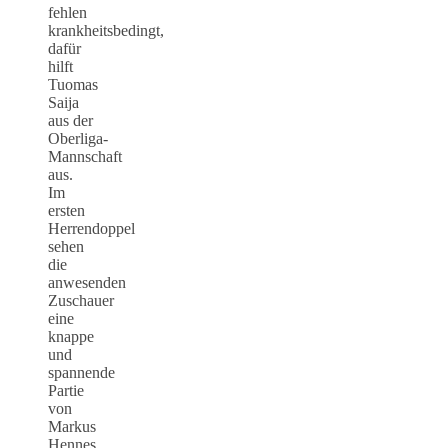
fehlen
krankheitsbedingt,
dafür
hilft
Tuomas
Saija
aus der
Oberliga-
Mannschaft
aus.
Im
ersten
Herrendoppel
sehen
die
anwesenden
Zuschauer
eine
knappe
und
spannende
Partie
von
Markus
Hennes