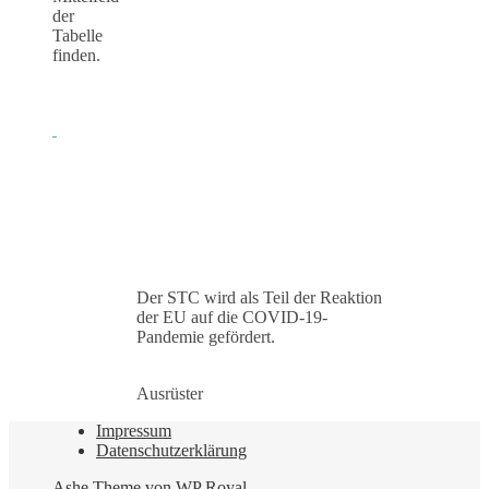
der
Tabelle
finden.
Der STC wird als Teil der Reaktion
der EU auf die COVID-19-
Pandemie gefördert.
Ausrüster
Impressum
Datenschutzerklärung
Ashe Theme von
WP Royal
.