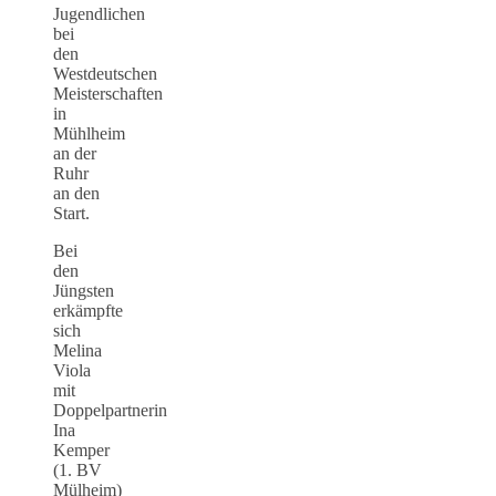
Jugendlichen
bei
den
Westdeutschen
Meisterschaften
in
Mühlheim
an der
Ruhr
an den
Start.
Bei
den
Jüngsten
erkämpfte
sich
Melina
Viola
mit
Doppelpartnerin
Ina
Kemper
(1. BV
Mülheim)