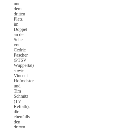
und
dem
dritten
Platz
im
Doppel
an der
Seite
von
Cedric
Pascher
(PTSV
Wuppertal)
sowie
Vincent
Hofmeister
und
Tim
Schmitz
(TV
Refrath),
die
ebenfalls
den
dritten