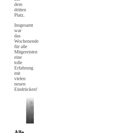
dem
dritten
Platz.
Insgesamt
war
das
Wochenende
für alle
Mitgereisten
eine
tolle
Erfahrung
mit
vielen
neuen
Eindrücken!
3.
3.
Platzierungen
Platz
Plätz
ME
JE
U11
U19
Alle