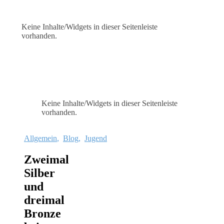
Keine Inhalte/Widgets in dieser Seitenleiste
vorhanden.
Keine Inhalte/Widgets in dieser Seitenleiste
vorhanden.
Allgemein
,
Blog
,
Jugend
Zweimal
Silber
und
dreimal
Bronze