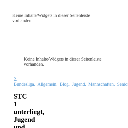
Keine Inhalte/Widgets in dieser Seitenleiste
vorhanden.
Keine Inhalte/Widgets in dieser Seitenleiste
vorhanden.
2.
Bundesliga
,
Allgemein
,
Blog
,
Jugend
,
Mannschaften
,
Senio
STC
1
unterliegt,
Jugend
und