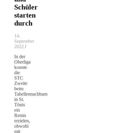
Schüler
starten
durch
14.
September
2022
/
In der
Oberliga
konnte
die
STC
Zweite
beim
Tabellennachbarn
in St.
Tönis
ein
Remis
erzielen,
obwohl
mit