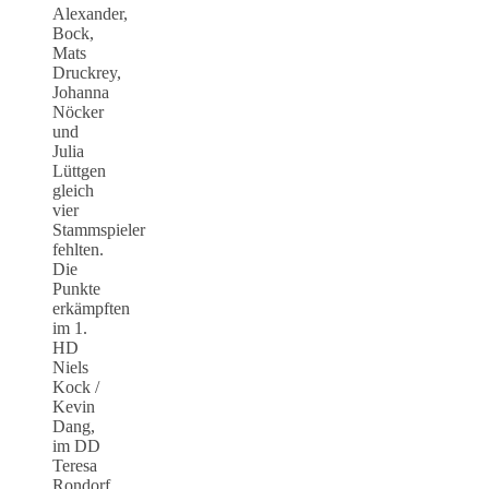
Alexander,
Bock,
Mats
Druckrey,
Johanna
Nöcker
und
Julia
Lüttgen
gleich
vier
Stammspieler
fehlten.
Die
Punkte
erkämpften
im 1.
HD
Niels
Kock /
Kevin
Dang,
im DD
Teresa
Rondorf