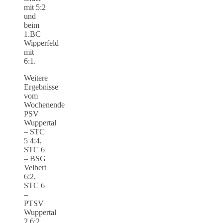
mit 5:2
und
beim
1.BC
Wipperfeld
mit
6:1.
Weitere
Ergebnisse
vom
Wochenende
PSV
Wuppertal
– STC
5 4:4,
STC 6
– BSG
Velbert
6:2,
STC 6
–
PTSV
Wuppertal
2 6:2.