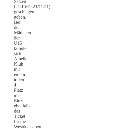
Sätzen
(21:16/19:21/11:21)
geschlagen
geben.
Bei
den
Mädchen
der
U15
konnte
sich
Amelie
Kluk
mit
einem
tollen
4.
Platz
im
Einzel
ebenfalls
das
Ticket
für die
Westdeutschen