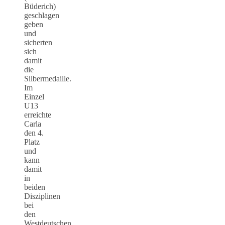
Büderich)
geschlagen
geben
und
sicherten
sich
damit
die
Silbermedaille.
Im
Einzel
U13
erreichte
Carla
den 4.
Platz
und
kann
damit
in
beiden
Disziplinen
bei
den
Westdeutschen