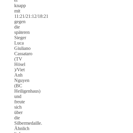
er
knapp
mit
11:21/21:12/18:21
gegen
die
späteren
Sieger
Luca
Giuliano
Cassataro
(TV
Hösel
)/Viet
Anh
Nguyen
(BC
Heiligenhaus)
und
freute
sich
über
die
Silbermedaille.
Ähnlich