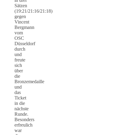
in drei
Sätzen
(19:21/21:16/21:18)
gegen
Vincent
Bergmann
vom
OSC
Düsseldorf
durch
und
freute
sich
über
die
Bronzemedaille
und
das
Ticket
in die
nächste
Runde.
Besonders
erfreulich
war