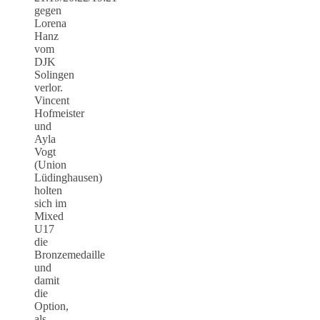
gegen
Lorena
Hanz
vom
DJK
Solingen
verlor.
Vincent
Hofmeister
und
Ayla
Vogt
(Union
Lüdinghausen)
holten
sich im
Mixed
U17
die
Bronzemedaille
und
damit
die
Option,
als