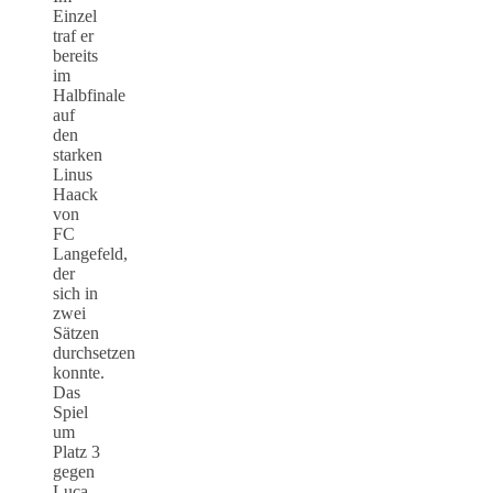
Einzel
traf er
bereits
im
Halbfinale
auf
den
starken
Linus
Haack
von
FC
Langefeld,
der
sich in
zwei
Sätzen
durchsetzen
konnte.
Das
Spiel
um
Platz 3
gegen
Luca