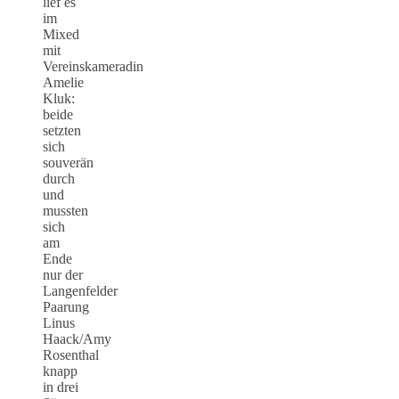
lief es
im
Mixed
mit
Vereinskameradin
Amelie
Kluk:
beide
setzten
sich
souverän
durch
und
mussten
sich
am
Ende
nur der
Langenfelder
Paarung
Linus
Haack/Amy
Rosenthal
knapp
in drei