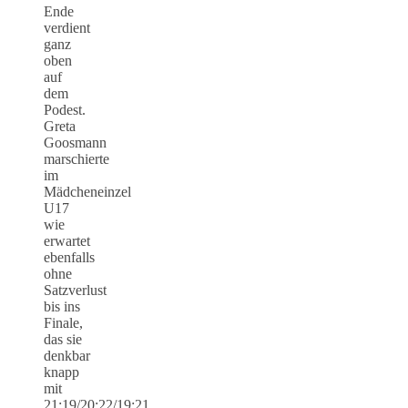
Ende
verdient
ganz
oben
auf
dem
Podest.
Greta
Goosmann
marschierte
im
Mädcheneinzel
U17
wie
erwartet
ebenfalls
ohne
Satzverlust
bis ins
Finale,
das sie
denkbar
knapp
mit
21:19/20:22/19:21