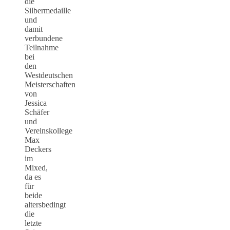
die
Silbermedaille
und
damit
verbundene
Teilnahme
bei
den
Westdeutschen
Meisterschaften
von
Jessica
Schäfer
und
Vereinskollege
Max
Deckers
im
Mixed,
da es
für
beide
altersbedingt
die
letzte