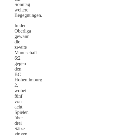
Sonntag
weitere
Begegnungen.
In der
Oberliga
gewann
die
zweite
Mannschaft
6:2
gegen
den
BC
Hohenlimburg
2,
wobei
fünf
von
acht
Spielen
über
drei
Sätze
gingen.