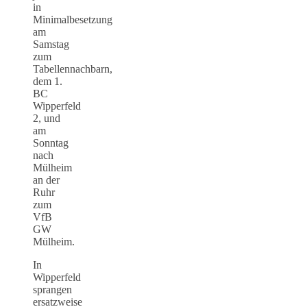
in
Minimalbesetzung
am
Samstag
zum
Tabellennachbarn,
dem 1.
BC
Wipperfeld
2, und
am
Sonntag
nach
Mülheim
an der
Ruhr
zum
VfB
GW
Mülheim.
In
Wipperfeld
sprangen
ersatzweise