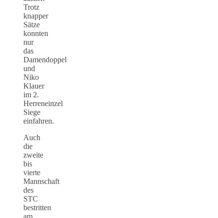
Trotz
knapper
Sätze
konnten
nur
das
Damendoppel
und
Niko
Klauer
im 2.
Herreneinzel
Siege
einfahren.
Auch
die
zweite
bis
vierte
Mannschaft
des
STC
bestritten
am